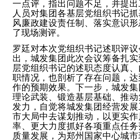
一点评，指出问题不足，并提出
人员对集团各基层党组织书记抓
风廉政建设责任制、落实意识形
了现场测评。
罗廷对本次党组织书记述职评议
出，城发集团此次会议筹备扎实
层党组织书记的述职态度认真、
职情况，也剖析了存在问题，达
作的预期效果。下一步，城发集
理论武装、锻造基层基础、推动
发力，自觉将城发集团经营发展
市大局中去谋划推动，以更实作
率、更大力度抓好各项重点任务
质量发展，为郑州国家中心城市