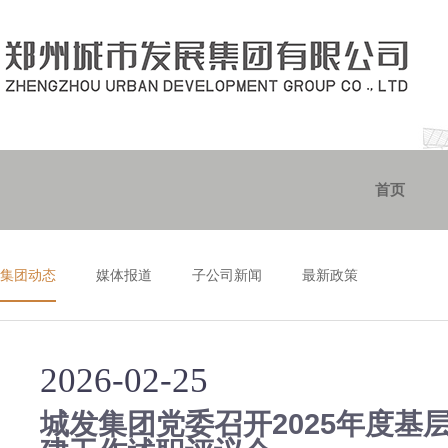
首页
集团动态
媒体报道
子公司新闻
最新政策
2026-02-25
城发集团党委召开2025年度基