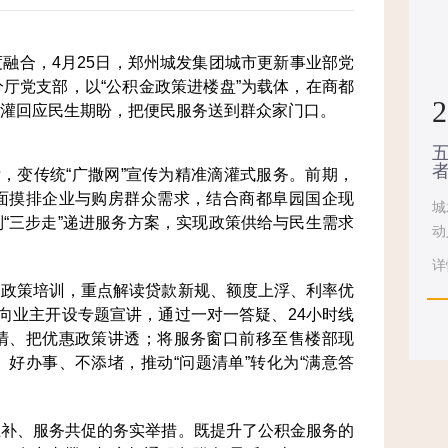
融合，4月25日，郑州城发集团城市更新事业部党
厅党支部，以“公积金政策进楼盘”为载体，在商都
2
灌回应民生期盼，把便民服务送到群众家门口。
标，变传统“广撒网”宣传为精准滴灌式服务。前期，
面摸排企业与购房群众需求，结合商都阜园国企现
城
“三步走”递进服务方案，实现政策供给与民生需求
动
详
展政策培训，重点解读贷款新规、额度上浮、利率优
意向业主开设专题宣讲，通过一对一答疑、24小时线
清、把优惠政策讲透；将服务窗口前移至售楼部现
好办事、不添堵，推动“问题清单”转化为“满意答
互补、服务共促的务实举措。既提升了公积金服务的