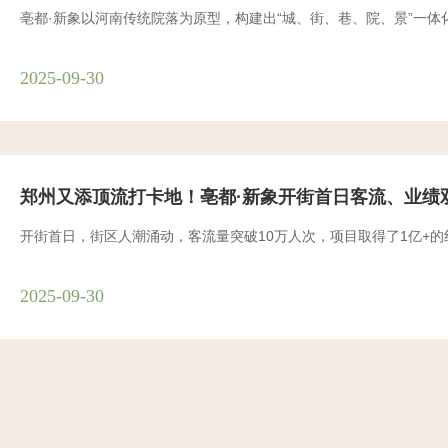
亳都·新象以河南传统院落为原型，构建出“城、街、巷、院、景”一
2025-09-30
郑州又添顶流打卡地！亳都·新象开街首日客流、业绩
开街首日，街区人潮涌动，客流量突破10万人次，项目取得了1亿+
2025-09-30
88套！2025年郑州市第四批保障性租赁住房来了
本批次配租房源共计88套（187间），其中二七区21套（45间）、中原